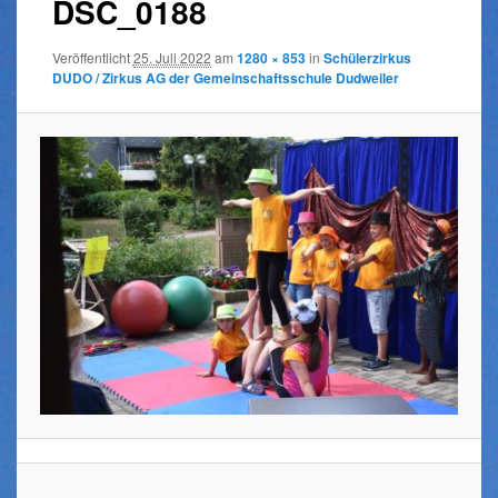
DSC_0188
Veröffentlicht
25. Juli 2022
am
1280 × 853
in
Schülerzirkus
DUDO / Zirkus AG der Gemeinschaftsschule Dudweiler