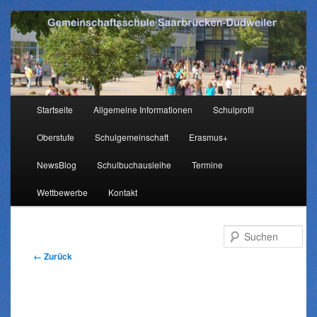
Hauptmenü
Startseite
Allgemeine Informationen
Schulprofil
Zum
Oberstufe
Schulgemeinschaft
Erasmus+
Inhalt
NewsBlog
Schulbuchausleihe
Termine
wechseln
Wettbewerbe
Kontakt
Su
Bilder-
← Zurück
Navigation