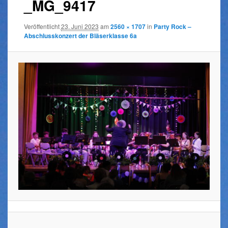
_MG_9417
Veröffentlicht
23. Juni 2023
am
2560 × 1707
in
Party Rock –
Abschlusskonzert der Bläserklasse 6a