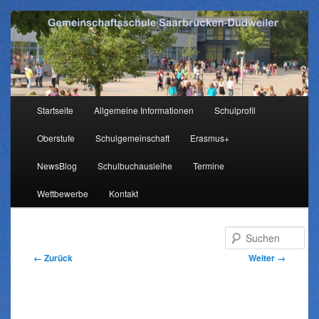
Hauptmenü
Startseite
Allgemeine Informationen
Schulprofil
Zum
Oberstufe
Schulgemeinschaft
Erasmus+
Inhalt
NewsBlog
Schulbuchausleihe
Termine
wechseln
Wettbewerbe
Kontakt
Su
Bilder-
← Zurück
Weiter →
Navigation