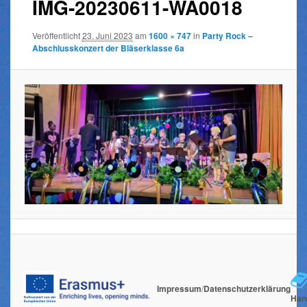
IMG-20230611-WA0018
Veröffentlicht
23. Juni 2023
am
1600 × 747
in
Party Rock –
Abschlusskonzert der Bläserklasse 6a
Impressum
/
Datenschutzerklärung
Han