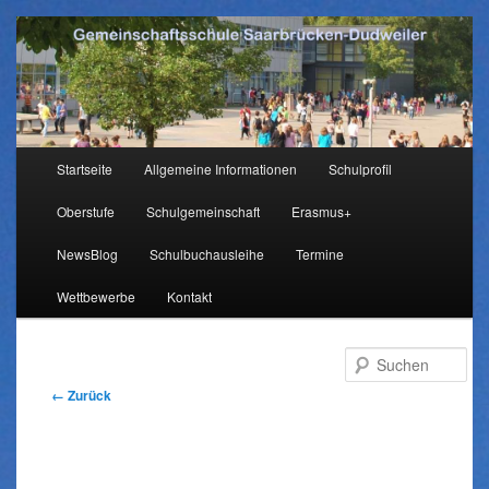
Hauptmenü
Startseite
Allgemeine Informationen
Schulprofil
Zum
Oberstufe
Schulgemeinschaft
Erasmus+
Inhalt
NewsBlog
Schulbuchausleihe
Termine
wechseln
Wettbewerbe
Kontakt
Su
Bilder-
← Zurück
Navigation