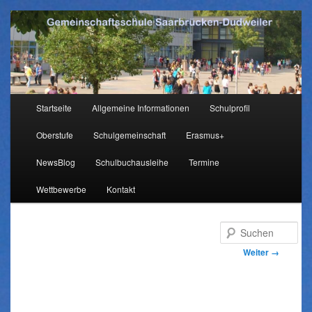
Hauptmenü
Startseite
Allgemeine Informationen
Schulprofil
Zum
Oberstufe
Schulgemeinschaft
Erasmus+
Inhalt
NewsBlog
Schulbuchausleihe
Termine
wechseln
Wettbewerbe
Kontakt
Su
Bilder-
Weiter →
Navigation