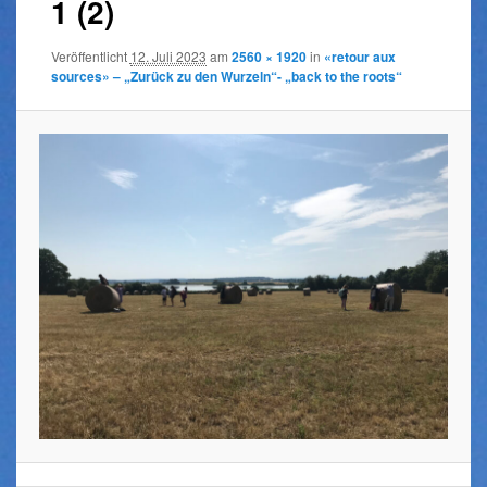
1 (2)
Veröffentlicht
12. Juli 2023
am
2560 × 1920
in
«retour aux
sources» – „Zurück zu den Wurzeln“- „back to the roots“