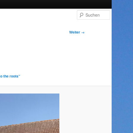
Suchen
Weiter →
o the roots“