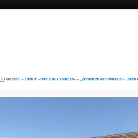
2023
am
2560 × 1920
in
«retour aux sources» – „Zurück zu den Wurzeln“- „back t