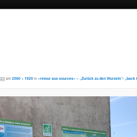
2023
am
2560 × 1920
in
«retour aux sources» – „Zurück zu den Wurzeln“- „back t