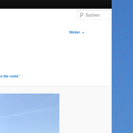
Suchen
Weiter →
o the roots“