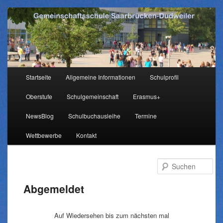
Hauptmenü
Startseite
Allgemeine Informationen
Schulprofil
Zum
Oberstufe
Schulgemeinschaft
Erasmus+
Inhalt
NewsBlog
Schulbuchausleihe
Termine
wechseln
Wettbewerbe
Kontakt
Su
Abgemeldet
Auf Wiedersehen bis zum nächsten mal