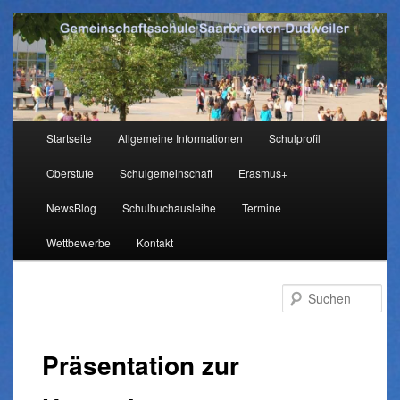
Hauptmenü
Startseite
Allgemeine Informationen
Schulprofil
Zum
Oberstufe
Schulgemeinschaft
Erasmus+
Inhalt
NewsBlog
Schulbuchausleihe
Termine
wechseln
Wettbewerbe
Kontakt
Su
Präsentation zur