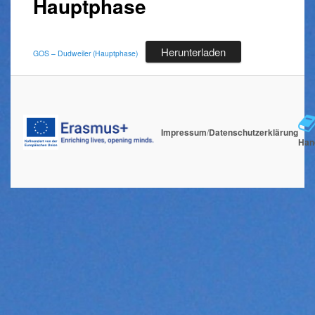
Hauptphase
Herunterladen
GOS – Dudweiler (Hauptphase)
Impressum
/
Datenschutzerklärung
Han