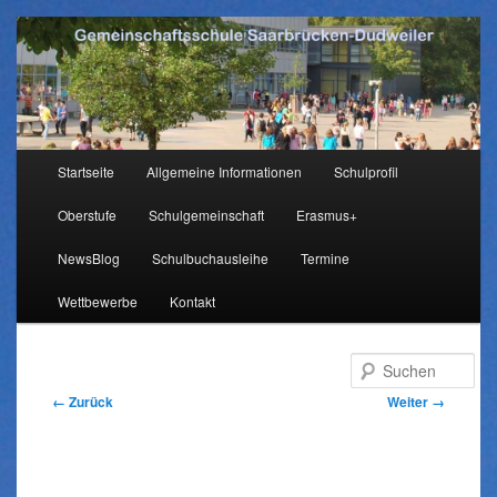
Hauptmenü
Startseite
Allgemeine Informationen
Schulprofil
Zum
Oberstufe
Schulgemeinschaft
Erasmus+
Inhalt
NewsBlog
Schulbuchausleihe
Termine
wechseln
Wettbewerbe
Kontakt
Su
Bilder-
← Zurück
Weiter →
Navigation