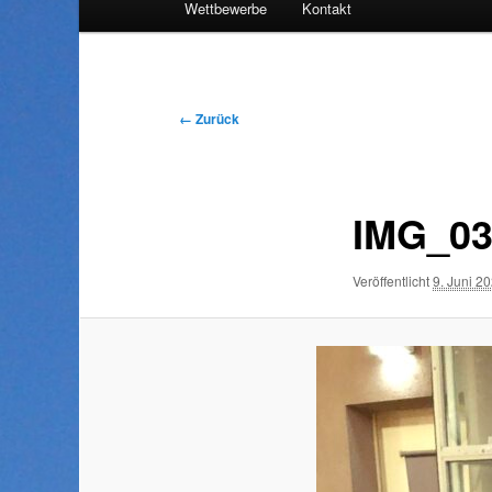
Wettbewerbe
Kontakt
Inhalt
wechseln
Bilder-
← Zurück
Navigation
IMG_03
Veröffentlicht
9. Juni 2