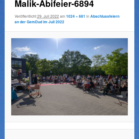
Malik-Abifeier-6894
Veröffentlicht
29. Juli 2022
am
1024 × 681
in
Abschlussfeiern
an der GemDud im Juli 2022