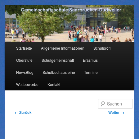
Hauptmenü
Startseite
Allgemeine Informationen
Schulprofil
Zum
Oberstufe
Schulgemeinschaft
Erasmus+
Inhalt
NewsBlog
Schulbuchausleihe
Termine
wechseln
Wettbewerbe
Kontakt
Su
Bilder-
← Zurück
Weiter →
Navigation