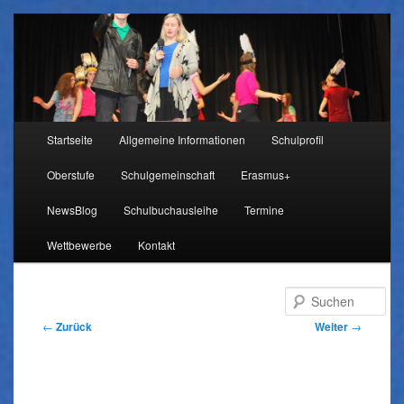
Hauptmenü
Startseite
Allgemeine Informationen
Schulprofil
Zum
Oberstufe
Schulgemeinschaft
Erasmus+
Inhalt
NewsBlog
Schulbuchausleihe
Termine
wechseln
Wettbewerbe
Kontakt
Su
Beitragsnavigation
←
Zurück
Weiter
→