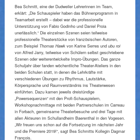
Bea Schmitt, eine der Dudweiler Lehrerinnen im Team,
erklärt: „Die Schauspieler haben das Bühnenprogramm in
Teamarbeit erstellt – dabei war die professionelle
Unterstützung von Fabio Godinho und Daniel Proia
unerlässlich.“ Die einzelnen Szenen seien teilweise
professionelle Theaterstücke von französischen Autoren,
zum Beispiel
Thomas Hawk
von Karine Serres und
ubu roi
von Alfred Jarry, teilweise von Schülern selbst geschriebene
Szenen oder weiterentwickelte Impro-Übungen. Das ganze
Schuljahr über fanden wöchentliche Theater-Ateliers in den
beiden Schulen statt, in denen die Lehrkräfte mit
verschiedenen Übungen zu Rhythmus, Lautstärke,
Körpersprache und Raumverständnis ins Theaterwesen
einführten. Dazu kamen jeweils dreistündige
„Powersequenzen“ mit den Profi-Schauspielern,
Workshopnachmittage mit beiden Partnerschulen im Carreau
in Forbach, gemeinsame Theaterbesuche und drei Tage mit
allen Akteuren im Schullandheim Baerenthal in den Vogesen.
„Wir freuen uns schon auf die Fortsetzung im nächsten Jahr
und die Premiere 2019!“, sagt Bea Schmitts Kollegin Dagmar
François.