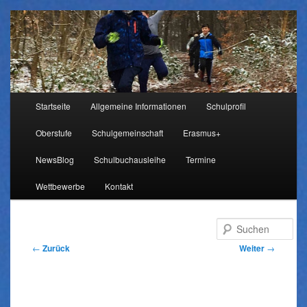
Hauptmenü
Startseite
Allgemeine Informationen
Schulprofil
Zum
Oberstufe
Schulgemeinschaft
Erasmus+
Inhalt
NewsBlog
Schulbuchausleihe
Termine
wechseln
Wettbewerbe
Kontakt
Su
Beitragsnavigation
←
Zurück
Weiter
→