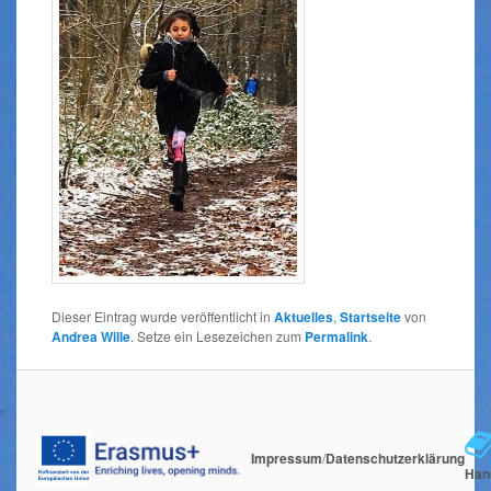
Dieser Eintrag wurde veröffentlicht in
Aktuelles
,
Startseite
von
Andrea Wille
. Setze ein Lesezeichen zum
Permalink
.
Impressum
/
Datenschutzerklärung
Han