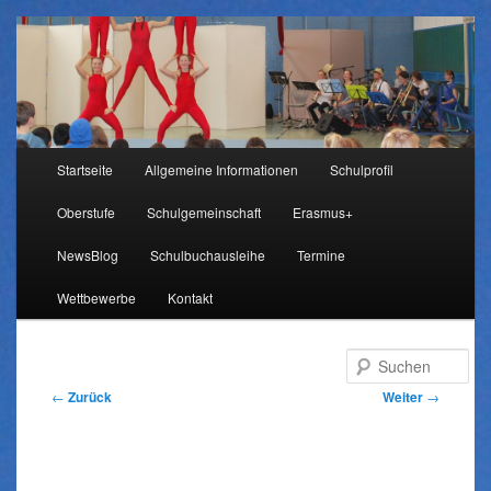
Hauptmenü
Startseite
Allgemeine Informationen
Schulprofil
Zum
Oberstufe
Schulgemeinschaft
Erasmus+
Inhalt
NewsBlog
Schulbuchausleihe
Termine
wechseln
Wettbewerbe
Kontakt
Su
Beitragsnavigation
←
Zurück
Weiter
→