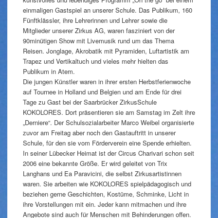
einmaligen Gastspiel an unserer Schule. Das Publikum, 160
Fünftklässler, ihre Lehrerinnen und Lehrer sowie die
Mitglieder unserer Zirkus AG, waren fasziniert von der
90minütigen Show mit Livemusik rund um das Thema
Reisen. Jonglage, Akrobatik mit Pyramiden, Luftartistik am
Trapez und Vertikaltuch und vieles mehr hielten das
Publikum in Atem.
Die jungen Künstler waren in ihrer ersten Herbstferienwoche
auf Tournee in Holland und Belgien und am Ende für drei
Tage zu Gast bei der Saarbrücker ZirkusSchule
KOKOLORES. Dort präsentieren sie am Samstag im Zelt ihre
„Derniere“. Der Schulsozialarbeiter Marco Weibel organisierte
zuvor am Freitag aber noch den Gastauftritt in unserer
Schule, für den sie vom Förderverein eine Spende erhielten.
In seiner Lübecker Heimat ist der Circus Charivari schon seit
2006 eine bekannte Größe. Er wird geleitet von Trix
Langhans und Ea Paravicini, die selbst Zirkusartistinnen
waren. Sie arbeiten wie KOKOLORES spielpädagogisch und
beziehen gerne Geschichten, Kostüme, Schminke, Licht in
ihre Vorstellungen mit ein. Jeder kann mitmachen und ihre
Angebote sind auch für Menschen mit Behinderungen offen.