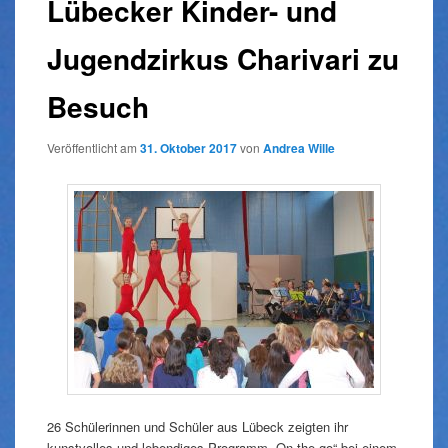
Lübecker Kinder- und
Jugendzirkus Charivari zu
Besuch
Veröffentlicht am
31. Oktober 2017
von
Andrea Wille
26 Schülerinnen und Schüler aus Lübeck zeigten ihr
kunstvolles und lebendiges Programm „On the go“ bei einem