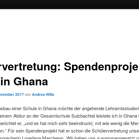
vertretung: Spendenprojek
 in Ghana
ovember 2017
von
Andrea Wille
sbau einer Schule in Ghana möchte der angehende Lehramtsstudent
nem Abitur an der Gesamtschule Sulzbachtal leistete ich in Ghana 
, berichtet er, „und es hat mich sehr beeindruckt, mit wie wenig die M
 Für sein Spendenprojekt hat er schon die Schülervertretung unse
sprecherin Loredana Marchese: „Wir haben uns zusammengesetzt un