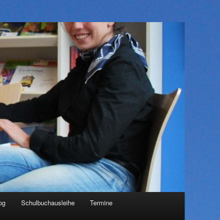
og
Schulbuchausleihe
Termine