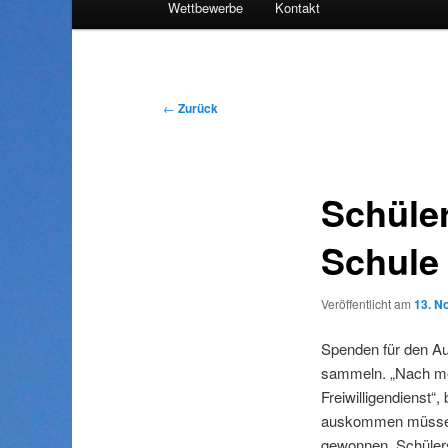
Wettbewerbe
Kontakt
Inhalt
wechseln
Beitragsnavigation
←
Zurück
Schüler
Schule
Veröffentlicht am
13. N
Spenden für den Au
sammeln. „Nach mei
Freiwilligendienst“
auskommen müssen.“
gewonnen. Schüler