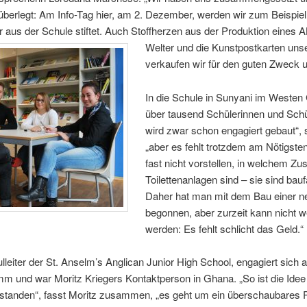
berlegt: Am Info-Tag hier, am 2. Dezember, werden wir zum Beispiel
 aus der Schule stiftet. Auch Stoffherzen aus der
Produktion eines A
Welter und die Kunstpostkarten uns
verkaufen wir für den guten Zweck u
In die Schule in Sunyani im Weste
über tausend Schülerinnen und Schü
wird zwar schon engagiert gebaut“, s
„aber es fehlt trotzdem am Nötigste
fast nicht vorstellen, in welchem Zus
Toilettenanlagen sind – sie sind baufä
Daher hat man mit dem Bau einer n
begonnen, aber zurzeit kann nicht w
werden: Es fehlt schlicht das Geld.“
ulleiter der St. Anselm’s Anglican Junior High School, engagiert sich
amm und war Moritz Kriegers Kontaktperson in Ghana. „So ist die Ide
standen“, fasst Moritz zusammen, „es geht um ein überschaubares Pr