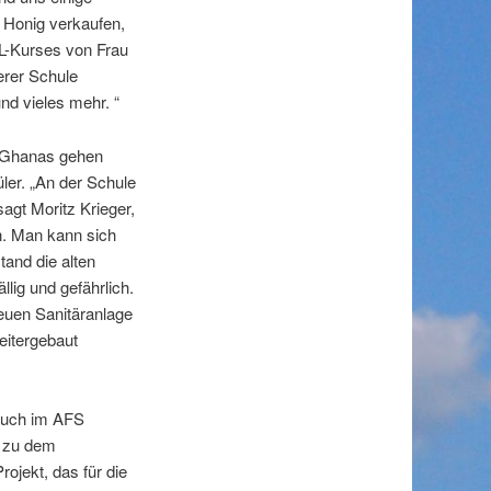
 Honig verkaufen,
L-Kurses von Frau
erer Schule
nd vieles mehr. “
n Ghanas gehen
ler. „An der Schule
agt Moritz Krieger,
n. Man kann sich
tand die alten
llig und gefährlich.
euen Sanitäranlage
eitergebaut
 auch im AFS
e zu dem
ojekt, das für die