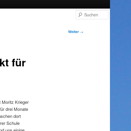
Suchen
Weiter
→
t für
 Moritz Krieger
für drei Monate
enschen dort
rer Schule
d uns einige