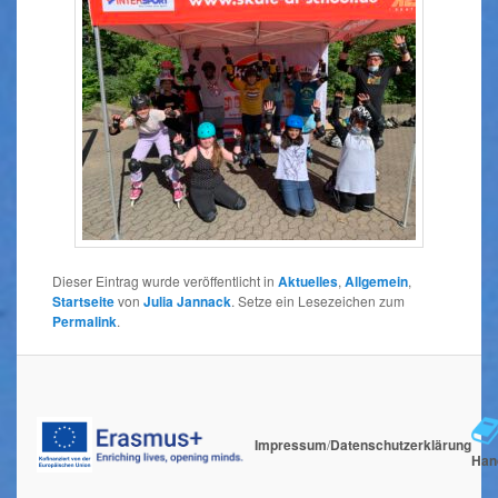
Dieser Eintrag wurde veröffentlicht in
Aktuelles
,
Allgemein
,
Startseite
von
Julia Jannack
. Setze ein Lesezeichen zum
Permalink
.
Impressum
/
Datenschutzerklärung
Han