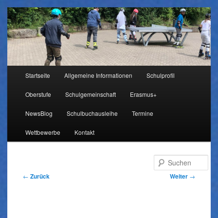
Hauptmenü
Startseite
Allgemeine Informationen
Schulprofil
Zum
Oberstufe
Schulgemeinschaft
Erasmus+
Inhalt
NewsBlog
Schulbuchausleihe
Termine
wechseln
Wettbewerbe
Kontakt
Su
Beitragsnavigation
←
Zurück
Weiter
→