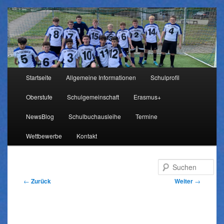
Hauptmenü
Startseite
Allgemeine Informationen
Schulprofil
Zum
Oberstufe
Schulgemeinschaft
Erasmus+
Inhalt
NewsBlog
Schulbuchausleihe
Termine
wechseln
Wettbewerbe
Kontakt
Su
Beitragsnavigation
←
Zurück
Weiter
→