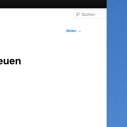
Suchen
Weiter
→
neuen