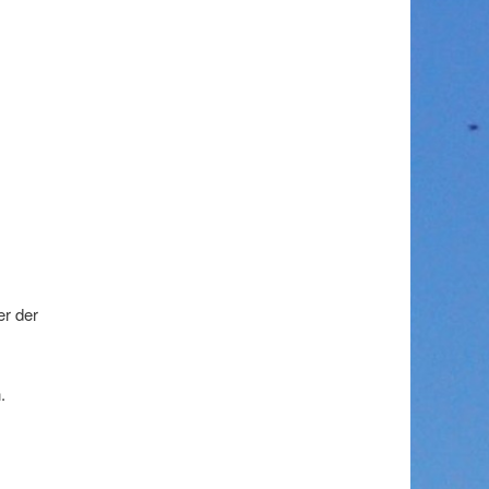
er der
.