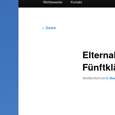
Wettbewerbe
Kontakt
Inhalt
wechseln
Beitragsnavigation
←
Zurück
Elterna
Fünftkl
Veröffentlicht am
5. No