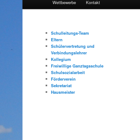
Wettbewerbe
Kontakt
Inhalt
wechseln
Schulleitungs-Team
Eltern
Schülervertretung und
Verbindungslehrer
Kollegium
Freiwillige Ganztagsschule
Schulsozialarbeit
Förderverein
Sekretariat
Hausmeister