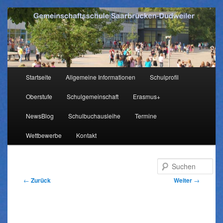
Hauptmenü
Startseite
Allgemeine Informationen
Schulprofil
Zum
Oberstufe
Schulgemeinschaft
Erasmus+
Inhalt
NewsBlog
Schulbuchausleihe
Termine
wechseln
Wettbewerbe
Kontakt
Su
Beitragsnavigation
←
Zurück
Weiter
→