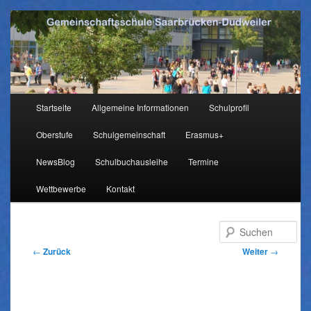
Hauptmenü
Startseite
Allgemeine Informationen
Schulprofil
Zum
Oberstufe
Schulgemeinschaft
Erasmus+
Inhalt
NewsBlog
Schulbuchausleihe
Termine
wechseln
Wettbewerbe
Kontakt
Su
Beitragsnavigation
←
Zurück
Weiter
→