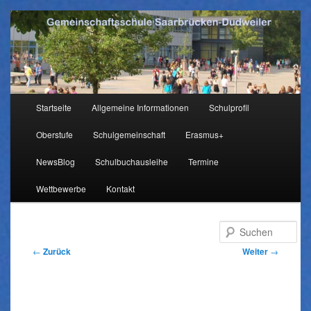
Hauptmenü
Startseite
Allgemeine Informationen
Schulprofil
Zum
Oberstufe
Schulgemeinschaft
Erasmus+
Inhalt
NewsBlog
Schulbuchausleihe
Termine
wechseln
Wettbewerbe
Kontakt
Su
Beitragsnavigation
←
Zurück
Weiter
→