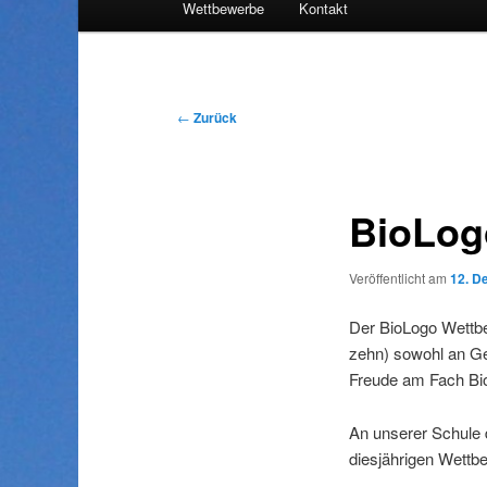
Wettbewerbe
Kontakt
Inhalt
wechseln
Beitragsnavigation
←
Zurück
BioLog
Veröffentlicht am
12. D
Der BioLogo Wettbe
zehn) sowohl an Ge
Freude am Fach Biol
An unserer Schule 
diesjährigen Wettb