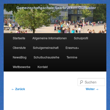
Hauptmenü
Startseite
Allgemeine Informationen
Schulprofil
Zum
Oberstufe
Schulgemeinschaft
Erasmus+
Inhalt
NewsBlog
Schulbuchausleihe
Termine
wechseln
Wettbewerbe
Kontakt
Su
Beitragsnavigation
←
Zurück
Weiter
→