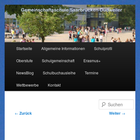
Hauptmenü
Startseite
Allgemeine Informationen
Schulprofil
Zum
Oberstufe
Schulgemeinschaft
Erasmus+
Inhalt
NewsBlog
Schulbuchausleihe
Termine
wechseln
Wettbewerbe
Kontakt
Su
Beitragsnavigation
←
Zurück
Weiter
→