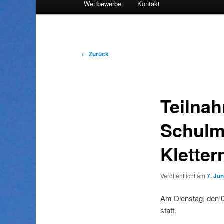
Wettbewerbe
Kontakt
Inhalt
wechseln
Beitragsnavigation
←
Zurück
Teilna
Schulm
Kletter
Veröffentlicht am
7. Ju
Am Dienstag, den 0
statt.