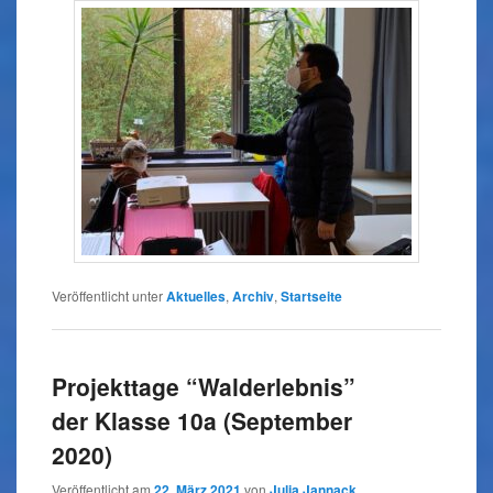
Veröffentlicht unter
Aktuelles
,
Archiv
,
Startseite
Projekttage “Walderlebnis”
der Klasse 10a (September
2020)
Veröffentlicht am
22. März 2021
von
Julia Jannack