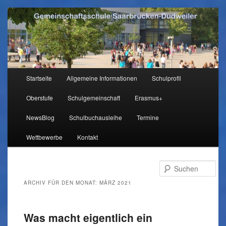
Hauptmenü
Startseite
Allgemeine Informationen
Schulprofil
Zum
Zum
Oberstufe
Schulgemeinschaft
Erasmus+
Inhalt
sekundären
NewsBlog
Schulbuchausleihe
Termine
wechseln
Inhalt
Wettbewerbe
Kontakt
wechseln
Su
ARCHIV FÜR DEN MONAT:
MÄRZ 2021
Was macht eigentlich ein