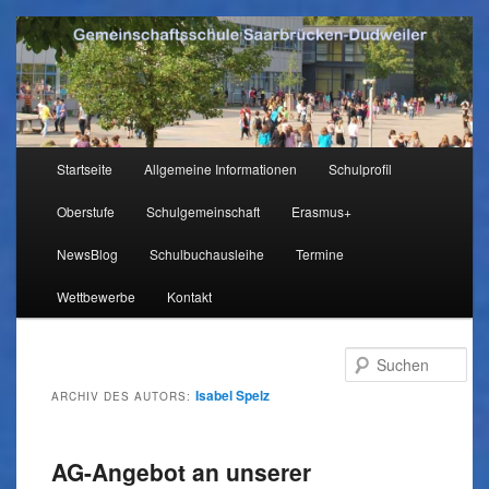
Hauptmenü
Startseite
Allgemeine Informationen
Schulprofil
Zum
Zum
Oberstufe
Schulgemeinschaft
Erasmus+
Inhalt
sekundären
NewsBlog
Schulbuchausleihe
Termine
wechseln
Inhalt
Wettbewerbe
Kontakt
wechseln
Su
Isabel Spelz
ARCHIV DES AUTORS:
AG-Angebot an unserer