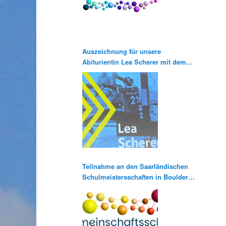
Auszeichnung für unsere
Abiturientin Lea Scherer mit dem
Pierre de Coubertin Abiturpreis
Teilnahme an den Saarländischen
Schulmeistersschaften in Bouldern
und Klettern