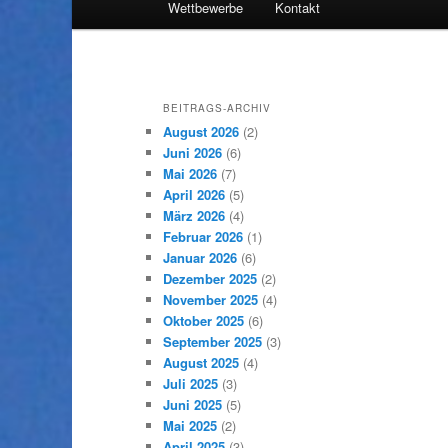
Wettbewerbe
Kontakt
Inhalt
sekundären
wechseln
Inhalt
BEITRAGS-ARCHIV
wechseln
August 2026
(2)
Juni 2026
(6)
Mai 2026
(7)
April 2026
(5)
März 2026
(4)
Februar 2026
(1)
Januar 2026
(6)
Dezember 2025
(2)
November 2025
(4)
Oktober 2025
(6)
September 2025
(3)
August 2025
(4)
Juli 2025
(3)
Juni 2025
(5)
Mai 2025
(2)
April 2025
(3)