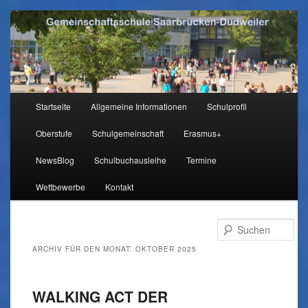
Hauptmenü
Startseite
Allgemeine Informationen
Schulprofil
Zum
Zum
Oberstufe
Schulgemeinschaft
Erasmus+
Inhalt
sekundären
NewsBlog
Schulbuchausleihe
Termine
wechseln
Inhalt
Wettbewerbe
Kontakt
wechseln
Su
ARCHIV FÜR DEN MONAT:
OKTOBER 2025
WALKING ACT DER