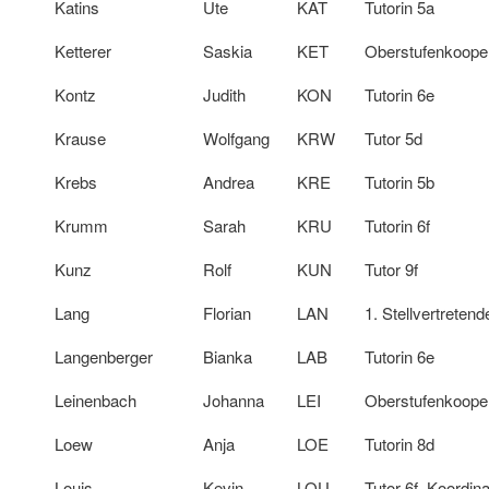
Katins
Ute
KAT
Tutorin 5a
Ketterer
Saskia
KET
Oberstufenkoope
Kontz
Judith
KON
Tutorin 6e
Krause
Wolfgang
KRW
Tutor 5d
Krebs
Andrea
KRE
Tutorin 5b
Krumm
Sarah
KRU
Tutorin 6f
Kunz
Rolf
KUN
Tutor 9f
Lang
Florian
LAN
1. Stellvertretend
Langenberger
Bianka
LAB
Tutorin 6e
Leinenbach
Johanna
LEI
Oberstufenkoope
Loew
Anja
LOE
Tutorin 8d
Louis
Kevin
LOU
Tutor 6f, Koordin