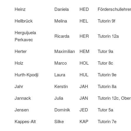
Heinz
Daniela
HED
Förderschullehrer
Hellbrück
Melina
HEL
Tutorin 9f
Herguijuela
Ricarda
HER
Tutorin 12a
Perkavec
Herter
Maximilian
HEM
Tutor 9a
Holz
Marco
HOL
Tutor 8c
Hurth-Kpodji
Laura
HUL
Tutorin 9e
Jahr
Kerstin
JAH
Tutorin 8a
Jannack
Julia
JAN
Tutorin 12c, Obers
Jensen
Dominik
JED
Tutor 5a
Kappes-Alt
Silke
KAP
Tutorin 7e