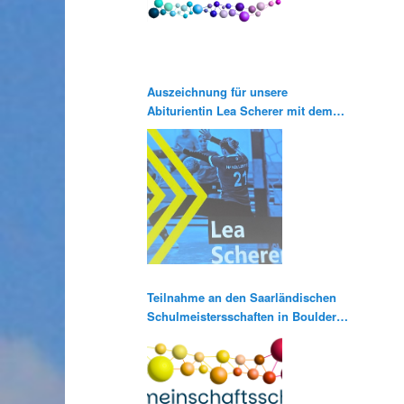
Auszeichnung für unsere
Abiturientin Lea Scherer mit dem
Pierre de Coubertin Abiturpreis
Teilnahme an den Saarländischen
Schulmeistersschaften in Bouldern
und Klettern