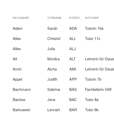
NACHNAME
VORNAME
KÜRZEL
AUFGABE
Adam
Sarah
ADA
Tutorin 10a
Alles
Christof
ALL
Tutor 11c
Alles
Julia
ALJ
Alt
Monika
ALT
Lehrerin für Deu
Amiri
Aicha
AMI
Lehrerin für Deu
Appel
Judith
APP
Tutorin 7b
Bachmann
Sabrina
BAS
Fachleiterin GW
Backes
Jens
BAC
Tutor 8a
Barkowski
Lennart
BAR
Tutor 8b