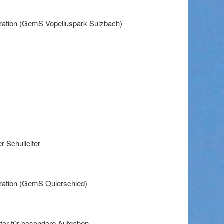
ration (GemS Vopeliuspark Sulzbach)
er Schulleiter
ration (GemS Quierschied)
ator für besondere Aufgaben