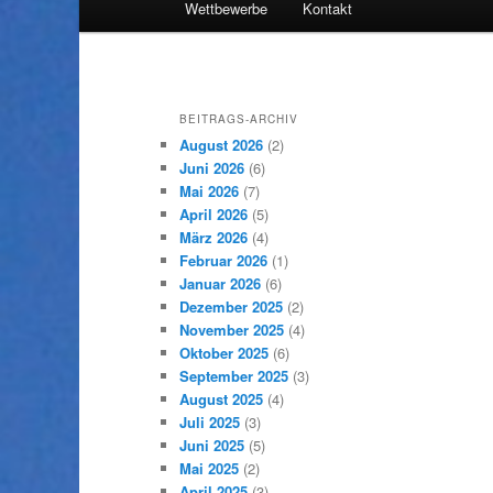
Wettbewerbe
Kontakt
Inhalt
sekundären
wechseln
Inhalt
BEITRAGS-ARCHIV
wechseln
August 2026
(2)
Juni 2026
(6)
Mai 2026
(7)
April 2026
(5)
März 2026
(4)
Februar 2026
(1)
Januar 2026
(6)
Dezember 2025
(2)
November 2025
(4)
Oktober 2025
(6)
September 2025
(3)
August 2025
(4)
Juli 2025
(3)
Juni 2025
(5)
Mai 2025
(2)
April 2025
(3)