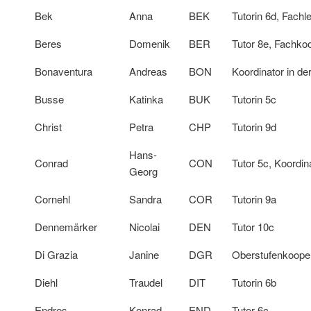
Bek
Anna
BEK
Tutorin 6d, Fachle
Beres
Domenik
BER
Tutor 8e, Fachkoo
Bonaventura
Andreas
BON
Koordinator in de
Busse
Katinka
BUK
Tutorin 5c
Christ
Petra
CHP
Tutorin 9d
Hans-
Conrad
CON
Tutor 5c, Koordi
Georg
Cornehl
Sandra
COR
Tutorin 9a
Dennemärker
Nicolai
DEN
Tutor 10c
Di Grazia
Janine
DGR
Oberstufenkoope
Diehl
Traudel
DIT
Tutorin 6b
Endres
Konrad
END
Tutor 6c