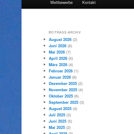
Wettbewerbe
Kontakt
Inhalt
sekundären
wechseln
Inhalt
BEITRAGS-ARCHIV
wechseln
August 2026
(2)
Juni 2026
(6)
Mai 2026
(7)
April 2026
(5)
März 2026
(4)
Februar 2026
(1)
Januar 2026
(6)
Dezember 2025
(2)
November 2025
(4)
Oktober 2025
(6)
September 2025
(3)
August 2025
(4)
Juli 2025
(3)
Juni 2025
(5)
Mai 2025
(2)
April 2025
(3)