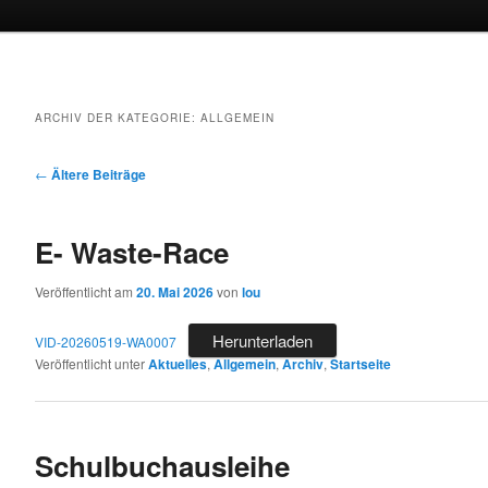
ARCHIV DER KATEGORIE:
ALLGEMEIN
Beitragsnavigation
←
Ältere Beiträge
E- Waste-Race
Veröffentlicht am
20. Mai 2026
von
lou
Herunterladen
VID-20260519-WA0007
Veröffentlicht unter
Aktuelles
,
Allgemein
,
Archiv
,
Startseite
Schulbuchausleihe