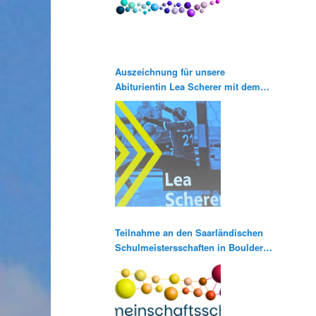
Auszeichnung für unsere
Abiturientin Lea Scherer mit dem
Pierre de Coubertin Abiturpreis
Teilnahme an den Saarländischen
Schulmeistersschaften in Bouldern
und Klettern